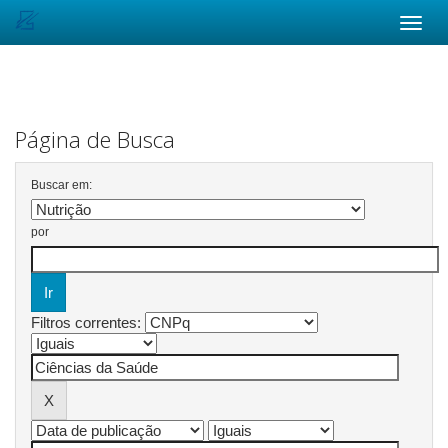
Skip
navigation
Página de Busca
Buscar em:
por
Filtros correntes: