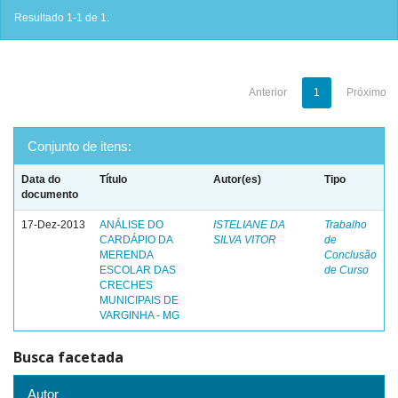
Resultado 1-1 de 1.
Anterior
1
Próximo
Conjunto de itens:
Data do
Título
Autor(es)
Tipo
documento
17-Dez-2013
ANÁLISE DO
ISTELIANE DA
Trabalho
CARDÁPIO DA
SILVA VITOR
de
MERENDA
Conclusão
ESCOLAR DAS
de Curso
CRECHES
MUNICIPAIS DE
VARGINHA - MG
Busca facetada
Autor