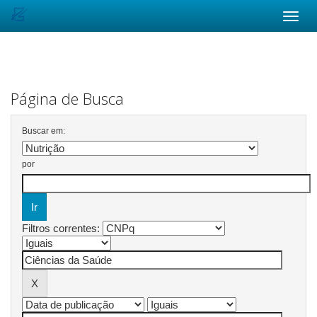
Skip
navigation
Página de Busca
Buscar em:
por
Filtros correntes: