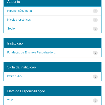
Assunto
Hipertensão Arterial
1
Níveis pressóricos
1
Sódio
1
Instituição
Fundação de Ensino e Pesquisa do ...
1
Sigla da Instituição
FEPESMIG
1
Data de Disponibilização
2021
1