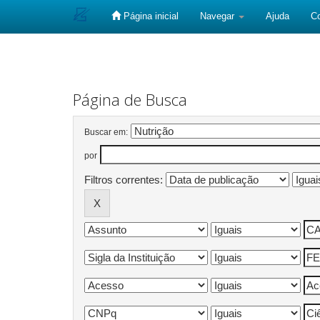
Página inicial
Navegar
Ajuda
C
Skip
navigation
Página de Busca
Buscar em:
por
Filtros correntes: