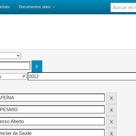
ontato
Documentos úteis