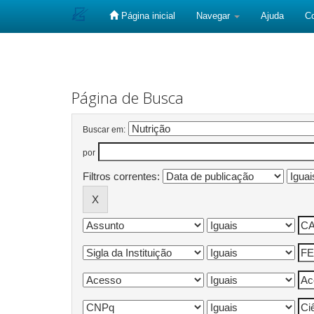
Página inicial
Navegar
Ajuda
C
Skip
navigation
Página de Busca
Buscar em:
por
Filtros correntes: