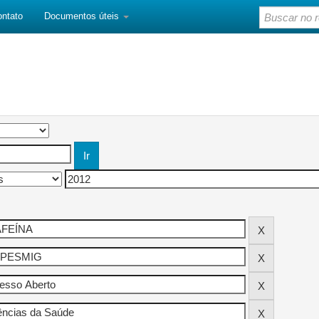
ontato
Documentos úteis