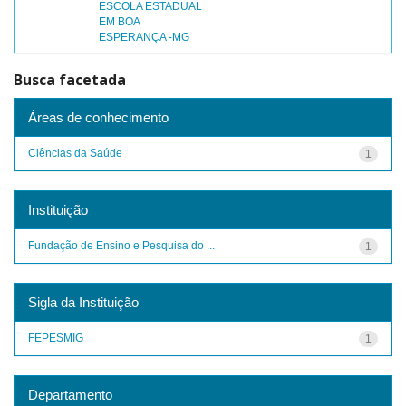
ESCOLA ESTADUAL
EM BOA
ESPERANÇA -MG
Busca facetada
Áreas de conhecimento
Ciências da Saúde
1
Instituição
Fundação de Ensino e Pesquisa do ...
1
Sigla da Instituição
FEPESMIG
1
Departamento