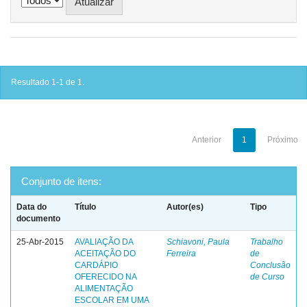
Resultado 1-1 de 1.
Anterior
1
Próximo
Conjunto de itens:
Data do
Título
Autor(es)
Tipo
documento
25-Abr-2015
AVALIAÇÃO DA
Schiavoni, Paula
Trabalho
ACEITAÇÃO DO
Ferreira
de
CARDÁPIO
Conclusão
OFERECIDO NA
de Curso
ALIMENTAÇÃO
ESCOLAR EM UMA