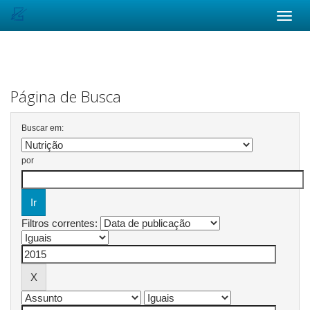
Skip
navigation
Página de Busca
Buscar em:
por
Filtros correntes: