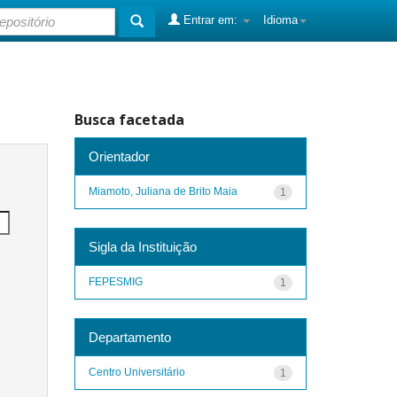
Entrar em:
Idioma
Busca facetada
Orientador
Miamoto, Juliana de Brito Maia
1
Sigla da Instituição
FEPESMIG
1
Departamento
Centro Universitário
1