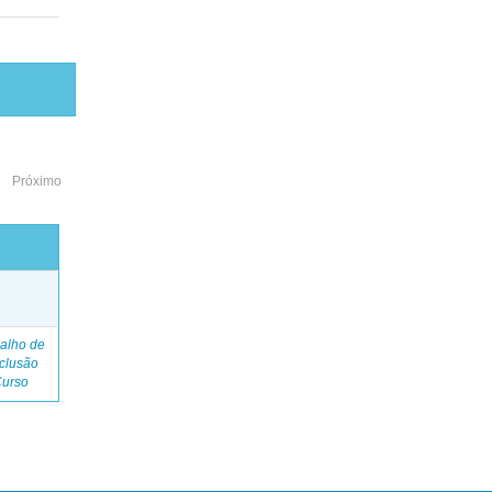
Próximo
o
alho de
clusão
Curso