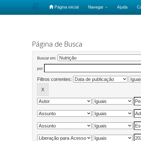
Página inicial
Navegar
Ajuda
C
Skip
navigation
Página de Busca
Buscar em:
por
Filtros correntes: