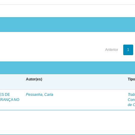
Anterior
1
Autor(es)
Tip
ES DE
Pessanha, Carla
Trab
ERANÇA NO
Con
de 