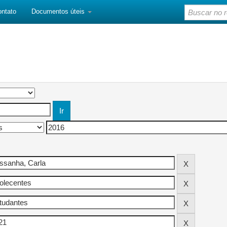
ontato
Documentos úteis