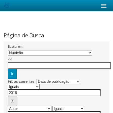
Skip
navigation
Página de Busca
Buscar em:
por
Filtros correntes: