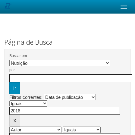
Skip
navigation
Página de Busca
Buscar em:
por
Filtros correntes: