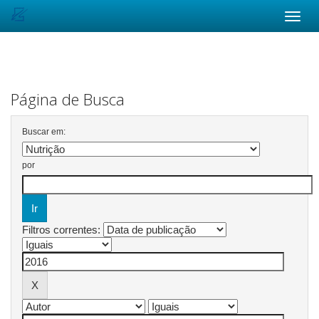
Skip
navigation
Página de Busca
Buscar em:
por
Filtros correntes: