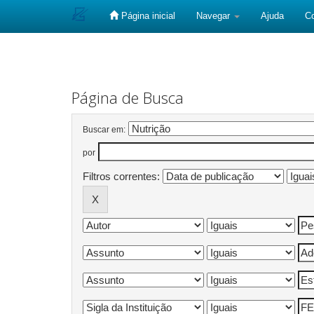
Página inicial
Navegar
Ajuda
C
Skip
navigation
Página de Busca
Buscar em:
por
Filtros correntes: