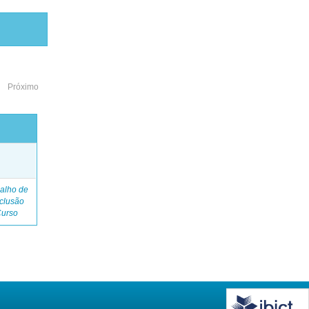
Próximo
o
alho de
clusão
Curso