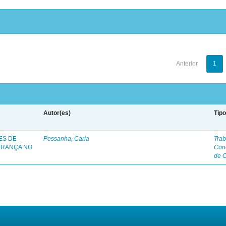
Anterior
1
Autor(es)
Tip
ES DE
Pessanha, Carla
Trab
ERANÇA NO
Con
de 