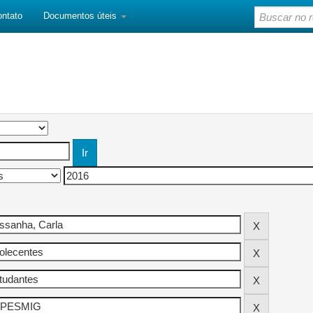
ontato
Documentos úteis