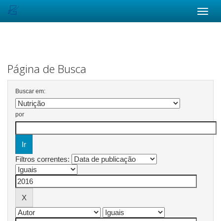
Skip
navigation
Página de Busca
Buscar em:
por
Filtros correntes: