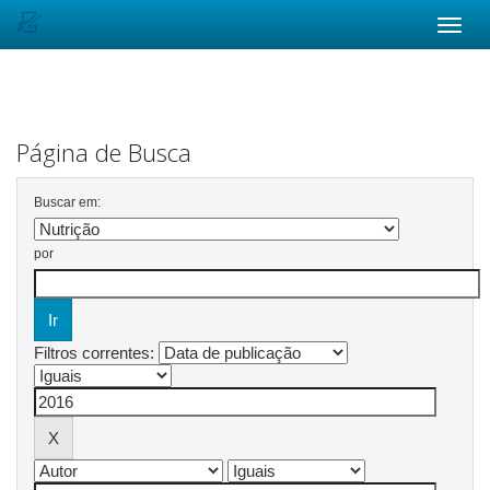
Skip
navigation
Página de Busca
Buscar em:
por
Filtros correntes: