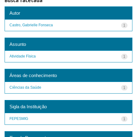
Busca facetada
Autor
Castro, Gabrielle Fonseca
1
Assunto
Atividade Física
1
Áreas de conhecimento
Ciências da Saúde
1
Sigla da Instituição
FEPESMIG
1