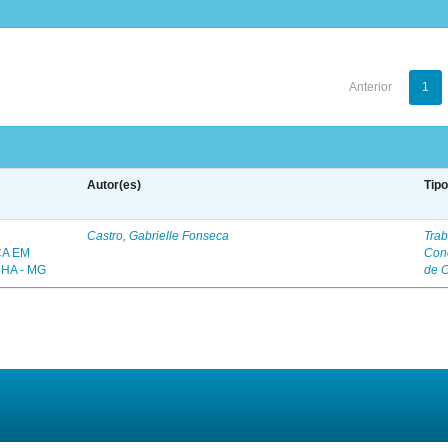
Anterior
1
Autor(es)
Tip
Castro, Gabrielle Fonseca
Trab
ÇA EM
Con
HA - MG
de 