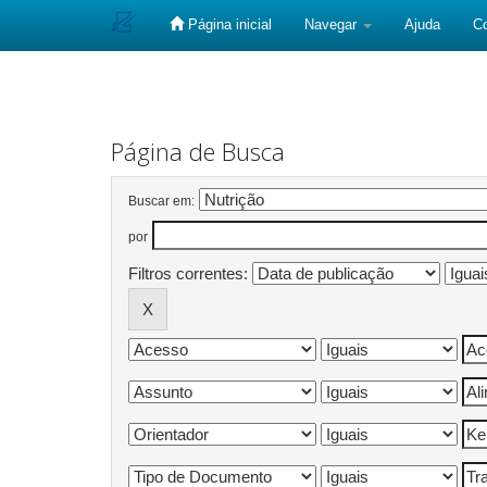
Página inicial
Navegar
Ajuda
C
Skip
navigation
Página de Busca
Buscar em:
por
Filtros correntes: