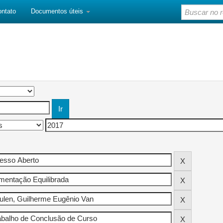
ontato
Documentos úteis