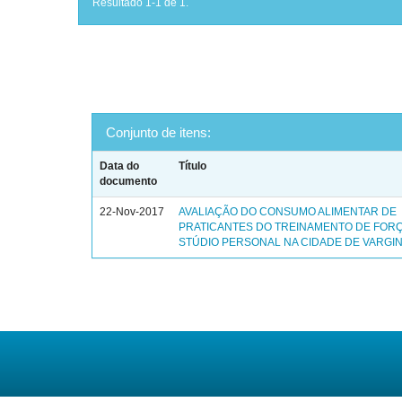
Resultado 1-1 de 1.
Conjunto de itens:
Data do
Título
documento
22-Nov-2017
AVALIAÇÃO DO CONSUMO ALIMENTAR DE
PRATICANTES DO TREINAMENTO DE FOR
STÚDIO PERSONAL NA CIDADE DE VARGIN