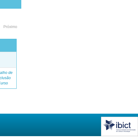
Próximo
o
alho de
clusão
Curso