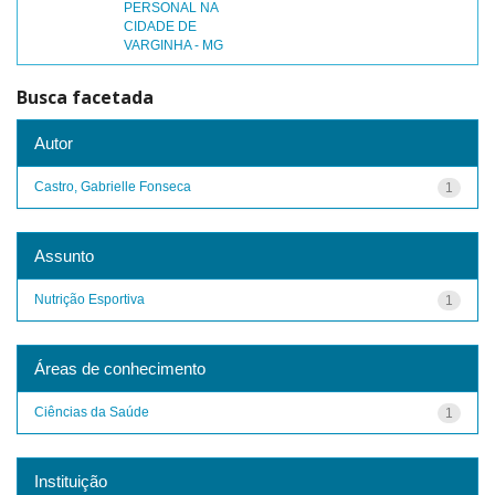
PERSONAL NA
CIDADE DE
VARGINHA - MG
Busca facetada
Autor
Castro, Gabrielle Fonseca
1
Assunto
Nutrição Esportiva
1
Áreas de conhecimento
Ciências da Saúde
1
Instituição