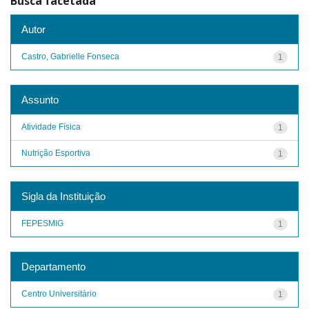
Busca facetada
Autor
Castro, Gabrielle Fonseca
1
Assunto
Atividade Física
1
Nutrição Esportiva
1
Sigla da Instituição
FEPESMIG
1
Departamento
Centro Universitário
1