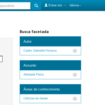
Entrar em:
Idioma
Busca facetada
Autor
Castro, Gabrielle Fonseca
1
Assunto
Atividade Física
1
Áreas de conhecimento
Ciências da Saúde
1