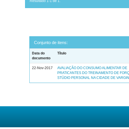
Resultado 1-1 de 1.
Conjunto de itens:
Data do
Título
documento
22-Nov-2017
AVALIAÇÃO DO CONSUMO ALIMENTAR DE
PRATICANTES DO TREINAMENTO DE FOR
STÚDIO PERSONAL NA CIDADE DE VARGIN