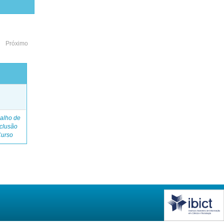
Próximo
o
alho de
clusão
Curso