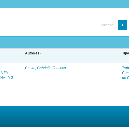
Anterior
1
Autor(es)
Tip
Castro, Gabrielle Fonseca
Trab
ÇA EM
Con
HA - MG
de 