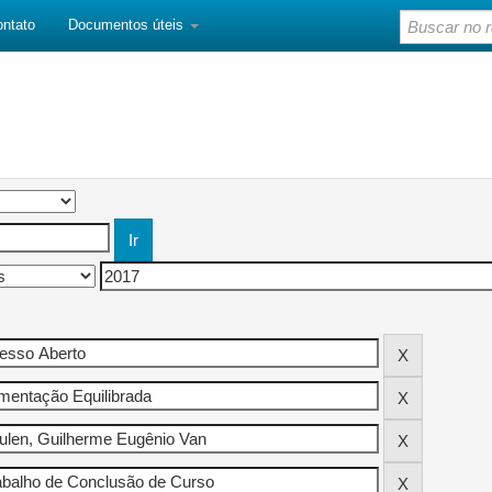
ontato
Documentos úteis