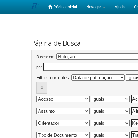
Página inicial
Navegar
Ajuda
C
Skip
navigation
Página de Busca
Buscar em:
por
Filtros correntes: