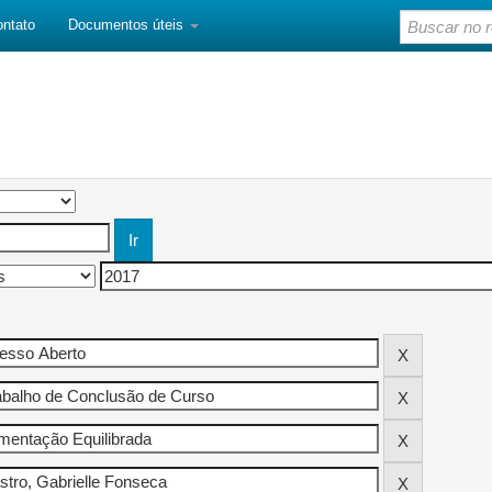
ontato
Documentos úteis