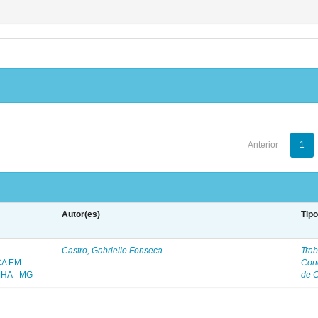
Anterior
1
Autor(es)
Tip
Castro, Gabrielle Fonseca
Trab
ÇA EM
Con
HA - MG
de 