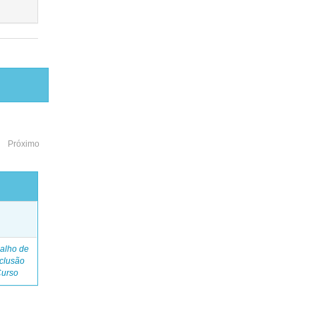
Próximo
o
alho de
clusão
Curso