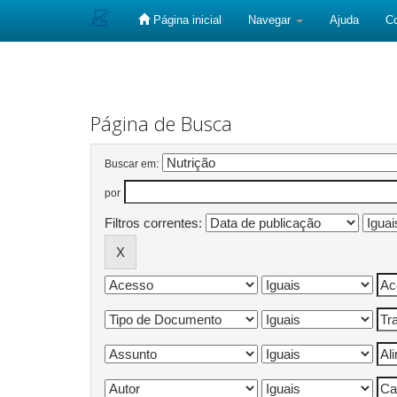
Página inicial
Navegar
Ajuda
C
Skip
navigation
Página de Busca
Buscar em:
por
Filtros correntes: