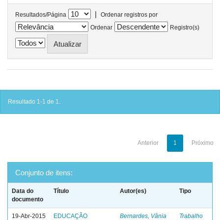
|
Resultados/Página
Ordenar registros por
Ordenar
Registro(s)
Resultado 1-1 de 1.
Anterior
1
Próximo
Conjunto de itens:
Data do
Título
Autor(es)
Tipo
documento
19-Abr-2015
EDUCAÇÃO
Bernardes, Vânia
Trabalho