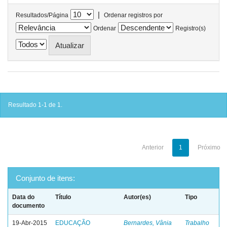
|
Resultados/Página
Ordenar registros por
Ordenar
Registro(s)
Resultado 1-1 de 1.
Anterior
1
Próximo
Conjunto de itens:
Data do
Título
Autor(es)
Tipo
documento
19-Abr-2015
EDUCAÇÃO
Bernardes, Vânia
Trabalho