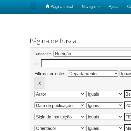
Página inicial
Navegar
Ajuda
C
Skip
navigation
Página de Busca
Buscar em:
por
Filtros correntes: