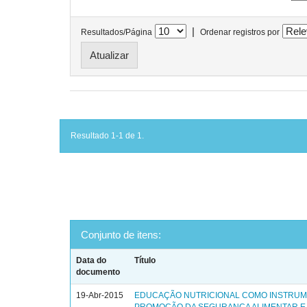
|
Resultados/Página
Ordenar registros por
Resultado 1-1 de 1.
Conjunto de itens:
Data do
Título
documento
19-Abr-2015
EDUCAÇÃO NUTRICIONAL COMO INSTRUM