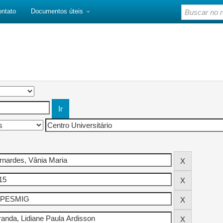
ontato
Documentos úteis