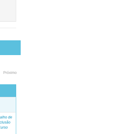
Próximo
o
alho de
clusão
Curso