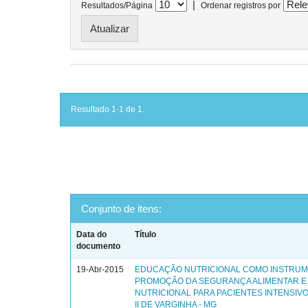
|
Resultados/Página
Ordenar registros por
Resultado 1-1 de 1.
Conjunto de itens:
Data do
Título
documento
19-Abr-2015
EDUCAÇÃO NUTRICIONAL COMO INSTRUM
PROMOÇÃO DA SEGURANÇA ALIMENTAR E
NUTRICIONAL PARA PACIENTES INTENSIV
II DE VARGINHA - MG