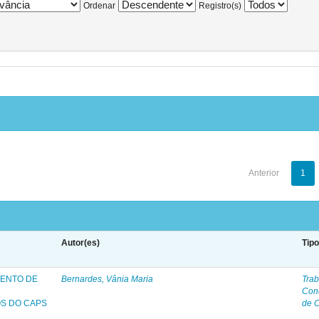
Ordenar
Registro(s)
Anterior
1
Autor(es)
Tip
ENTO DE
Bernardes, Vânia Maria
Trab
Con
OS DO CAPS
de 