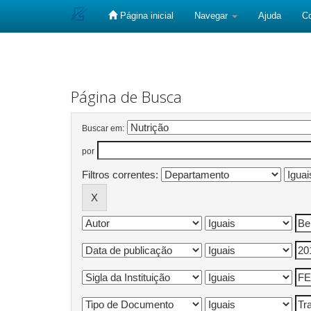
Página inicial
Navegar
Ajuda
C
Skip
navigation
Página de Busca
Buscar em:
por
Filtros correntes: