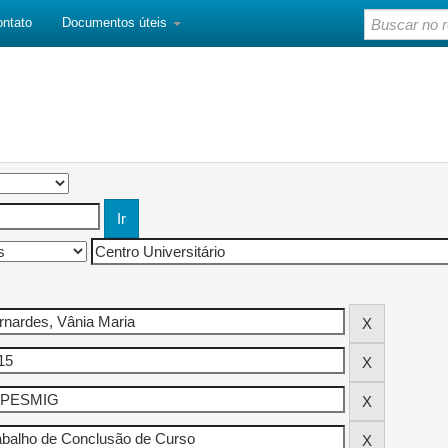
ontato
Documentos úteis