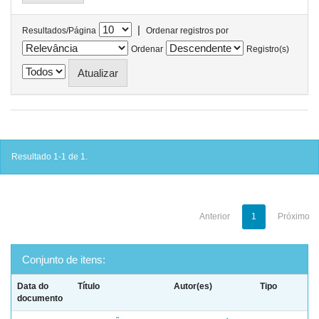
|
Resultados/Página
Ordenar registros por
Ordenar
Registro(s)
Resultado 1-1 de 1.
Anterior
1
Próximo
Conjunto de itens:
Data do
Título
Autor(es)
Tipo
documento