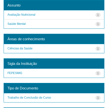
Assunto
Avaliação Nutricional
1
Saúde Mental
1
Áreas de conhecimento
Ciências da Saúde
1
Sigla da Instituição
FEPESMIG
1
Tipo de Documento
Trabalho de Conclusão de Curso
1