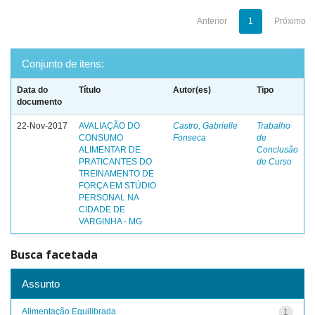
Anterior
1
Próximo
Conjunto de itens:
Data do
Título
Autor(es)
Tipo
documento
22-Nov-2017
AVALIAÇÃO DO
Castro, Gabrielle
Trabalho
CONSUMO
Fonseca
de
ALIMENTAR DE
Conclusão
PRATICANTES DO
de Curso
TREINAMENTO DE
FORÇA EM STÚDIO
PERSONAL NA
CIDADE DE
VARGINHA - MG
Busca facetada
Assunto
Alimentação Equilibrada
1