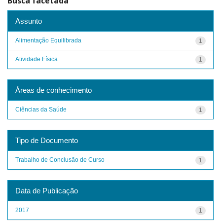
Busca facetada
Assunto
Alimentação Equilibrada
1
Atividade Física
1
Áreas de conhecimento
Ciências da Saúde
1
Tipo de Documento
Trabalho de Conclusão de Curso
1
Data de Publicação
2017
1