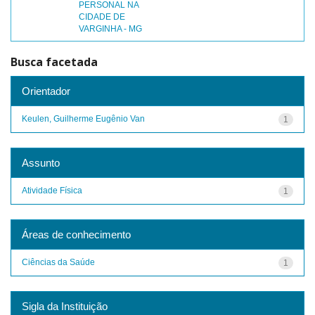
PERSONAL NA
CIDADE DE
VARGINHA - MG
Busca facetada
Orientador
Keulen, Guilherme Eugênio Van
1
Assunto
Atividade Física
1
Áreas de conhecimento
Ciências da Saúde
1
Sigla da Instituição