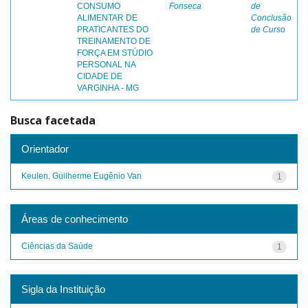
CONSUMO
Fonseca
de
ALIMENTAR DE
Conclusão
PRATICANTES DO
de Curso
TREINAMENTO DE
FORÇA EM STÚDIO
PERSONAL NA
CIDADE DE
VARGINHA - MG
Busca facetada
Orientador
Keulen, Guilherme Eugênio Van
1
Áreas de conhecimento
Ciências da Saúde
1
Sigla da Instituição