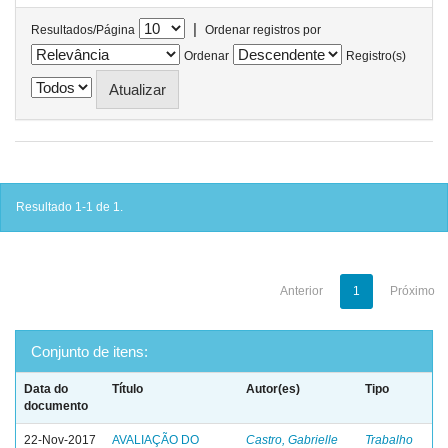
|
Resultados/Página
Ordenar registros por
Ordenar
Registro(s)
Resultado 1-1 de 1.
Anterior
1
Próximo
Conjunto de itens:
Data do
Título
Autor(es)
Tipo
documento
22-Nov-2017
AVALIAÇÃO DO
Castro, Gabrielle
Trabalho