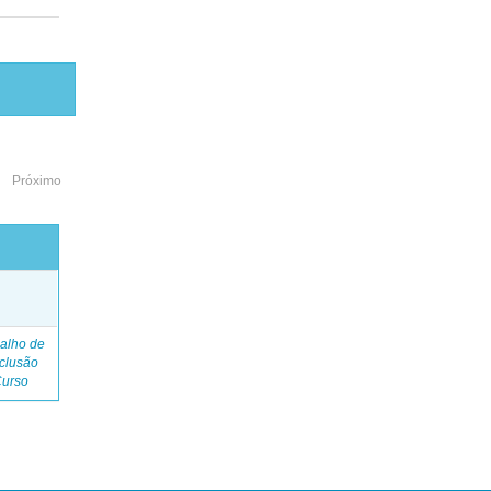
Próximo
o
alho de
clusão
Curso