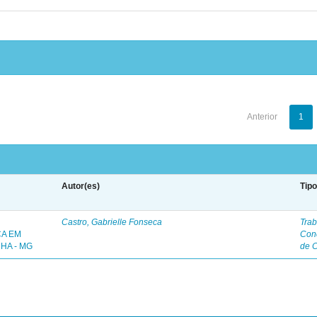
Anterior
1
Autor(es)
Tip
Castro, Gabrielle Fonseca
Trab
ÇA EM
Con
HA - MG
de 