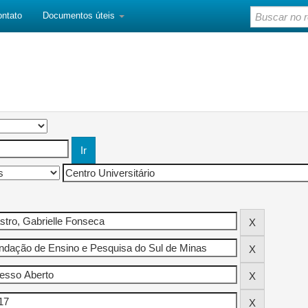
ontato
Documentos úteis