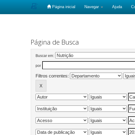
Página inicial
Navegar
Ajuda
C
Skip
navigation
Página de Busca
Buscar em:
por
Filtros correntes: