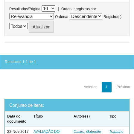
|
Resultados/Página
Ordenar registros por
Ordenar
Registro(s)
Resultado 1-1 de 1.
Anterior
1
Próximo
Conjunto de itens:
Data do
Título
Autor(es)
Tipo
documento
22-Nov-2017
AVALIAÇÃO DO
Castro, Gabrielle
Trabalho