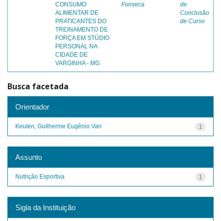
CONSUMO
Fonseca
de
ALIMENTAR DE
Conclusão
PRATICANTES DO
de Curso
TREINAMENTO DE
FORÇA EM STÚDIO
PERSONAL NA
CIDADE DE
VARGINHA - MG
Busca facetada
Orientador
Keulen, Guilherme Eugênio Van
1
Assunto
Nutrição Esportiva
1
Sigla da Instituição