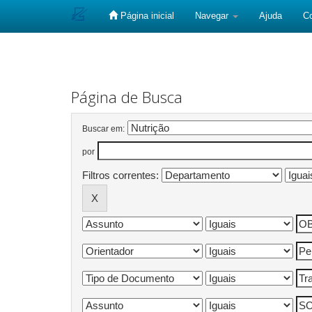
Página inicial
Navegar
Ajuda
C
Skip
navigation
Página de Busca
Buscar em:
por
Filtros correntes: