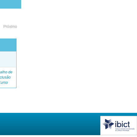
Próximo
o
alho de
clusão
Curso