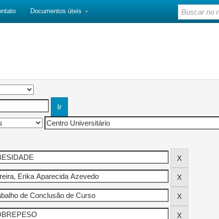
ontato
Documentos úteis