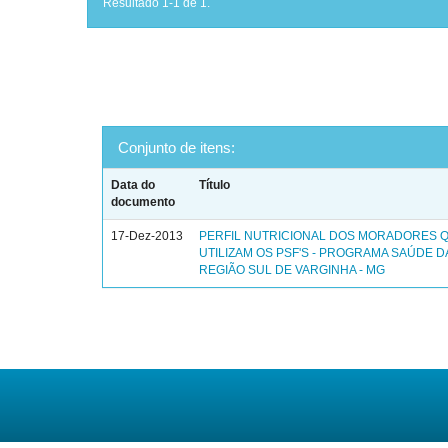
Resultado 1-1 de 1.
Conjunto de itens:
Data do
Título
documento
17-Dez-2013
PERFIL NUTRICIONAL DOS MORADORES 
UTILIZAM OS PSF'S - PROGRAMA SAÚDE DA
REGIÃO SUL DE VARGINHA - MG