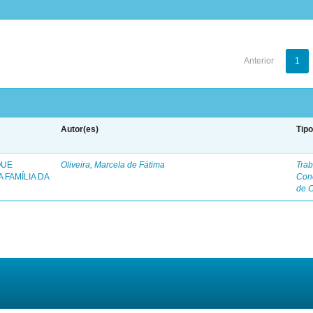
Anterior
1
Autor(es)
Tip
QUE
Oliveira, Marcela de Fátima
Trab
 FAMÍLIA DA
Con
de 