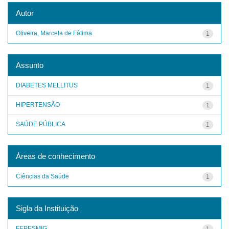
Autor
Oliveira, Marcela de Fátima
1
Assunto
DIABETES MELLITUS
1
HIPERTENSÃO
1
SAÚDE PÚBLICA
1
Áreas de conhecimento
Ciências da Saúde
1
Sigla da Instituição
FEPESMIG
1