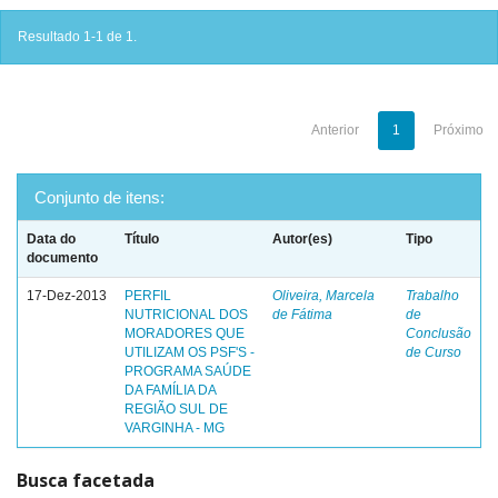
Resultado 1-1 de 1.
Anterior
1
Próximo
Conjunto de itens:
Data do
Título
Autor(es)
Tipo
documento
17-Dez-2013
PERFIL
Oliveira, Marcela
Trabalho
NUTRICIONAL DOS
de Fátima
de
MORADORES QUE
Conclusão
UTILIZAM OS PSF'S -
de Curso
PROGRAMA SAÚDE
DA FAMÍLIA DA
REGIÃO SUL DE
VARGINHA - MG
Busca facetada