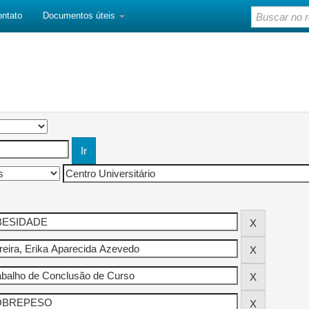
ontato
Documentos úteis