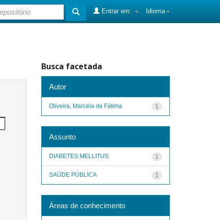
Entrar em:
Idioma
Busca facetada
Autor
Oliveira, Marcela de Fátima
1
Assunto
DIABETES MELLITUS
1
SAÚDE PÚBLICA
1
Áreas de conhecimento