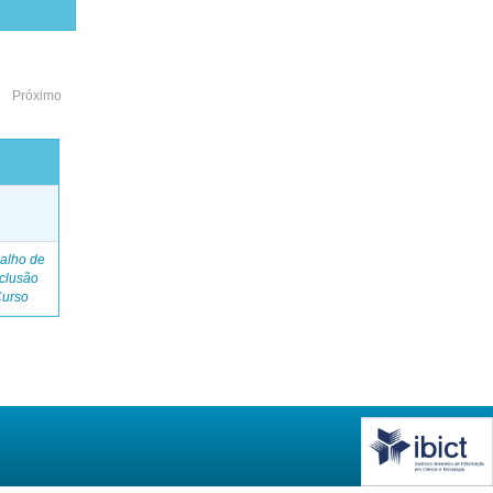
Próximo
o
alho de
clusão
Curso