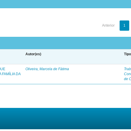
Anterior
1
Autor(es)
Tip
QUE
Oliveira, Marcela de Fátima
Trab
 FAMÍLIA DA
Con
de 