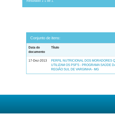
Resultado 1-1 de 1.
Conjunto de itens:
Data do
Título
documento
17-Dez-2013
PERFIL NUTRICIONAL DOS MORADORES 
UTILIZAM OS PSF'S - PROGRAMA SAÚDE DA
REGIÃO SUL DE VARGINHA - MG