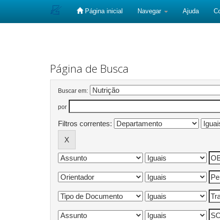
Página inicial
Navegar
Ajuda
C
Skip
navigation
Página de Busca
Buscar em:
por
Filtros correntes: