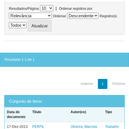
|
Resultados/Página
Ordenar registros por
Ordenar
Registro(s)
Resultado 1-1 de 1.
Anterior
1
Próximo
Conjunto de itens:
Data do
Título
Autor(es)
Tipo
documento
17-Dez-2013
PERFIL
Oliveira, Marcela
Trabalho