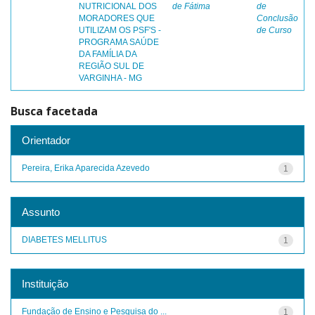
NUTRICIONAL DOS
de Fátima
de
MORADORES QUE
Conclusão
UTILIZAM OS PSF'S -
de Curso
PROGRAMA SAÚDE
DA FAMÍLIA DA
REGIÃO SUL DE
VARGINHA - MG
Busca facetada
Orientador
Pereira, Erika Aparecida Azevedo
1
Assunto
DIABETES MELLITUS
1
Instituição
Fundação de Ensino e Pesquisa do ...
1