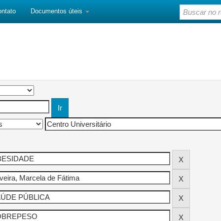
ontato
Documentos úteis