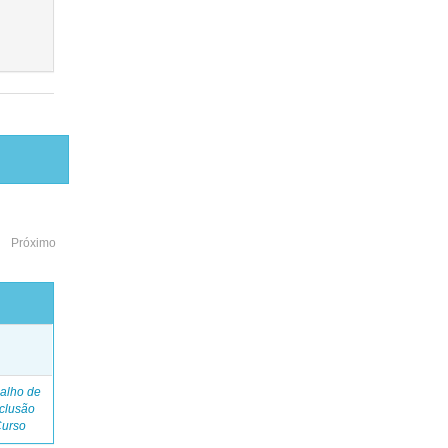
Próximo
o
alho de
clusão
Curso