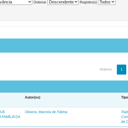
Ordenar
Registro(s)
Anterior
1
Autor(es)
Tip
QUE
Oliveira, Marcela de Fátima
Trab
 FAMÍLIA DA
Con
de 