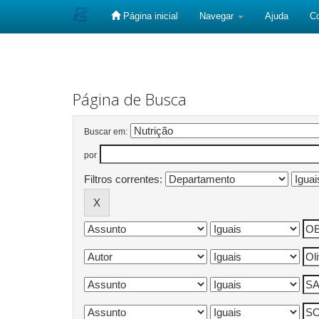
Página inicial
Navegar
Ajuda
C
Skip
navigation
Página de Busca
Buscar em:
por
Filtros correntes: