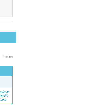
Próximo
o
alho de
clusão
Curso