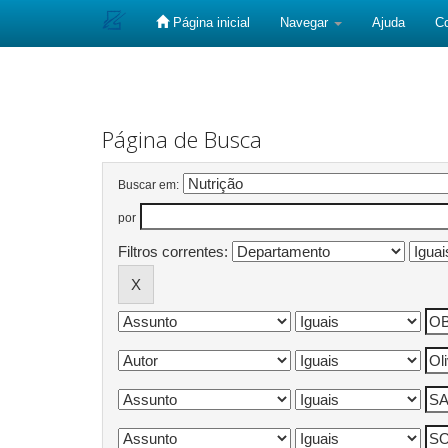
Página inicial
Navegar
Ajuda
C
Skip
navigation
Página de Busca
Buscar em:
por
Filtros correntes: