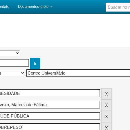
ontato
Documentos úteis