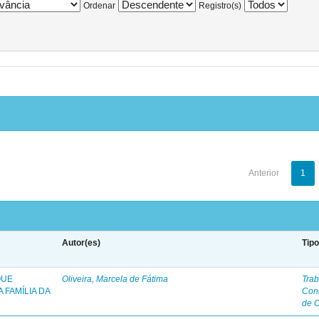
Ordenar
Registro(s)
Anterior
1
Autor(es)
Tip
QUE
Oliveira, Marcela de Fátima
Trab
 FAMÍLIA DA
Con
de 