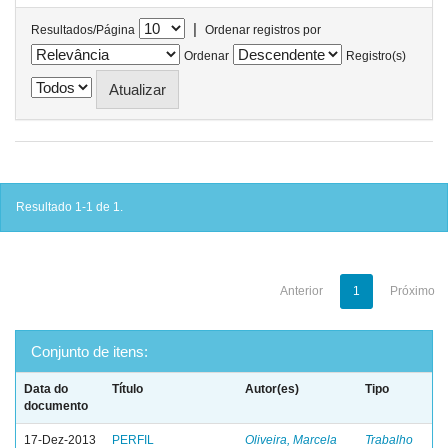
|
Resultados/Página
Ordenar registros por
Ordenar
Registro(s)
Resultado 1-1 de 1.
Anterior
1
Próximo
Conjunto de itens:
Data do
Título
Autor(es)
Tipo
documento
17-Dez-2013
PERFIL
Oliveira, Marcela
Trabalho