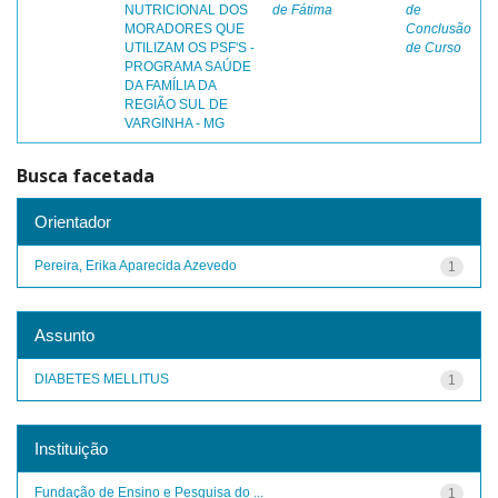
NUTRICIONAL DOS
de Fátima
de
MORADORES QUE
Conclusão
UTILIZAM OS PSF'S -
de Curso
PROGRAMA SAÚDE
DA FAMÍLIA DA
REGIÃO SUL DE
VARGINHA - MG
Busca facetada
Orientador
Pereira, Erika Aparecida Azevedo
1
Assunto
DIABETES MELLITUS
1
Instituição
Fundação de Ensino e Pesquisa do ...
1