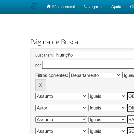
Página inicial
Navegar
Ajuda
C
Skip
navigation
Página de Busca
Buscar em:
por
Filtros correntes: