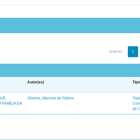
Anterior
1
Autor(es)
Tip
QUE
Oliveira, Marcela de Fátima
Trab
 FAMÍLIA DA
Con
de 