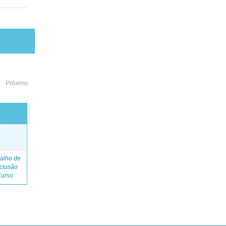
Próximo
o
alho de
clusão
Curso