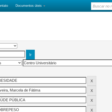
ontato
Documentos úteis