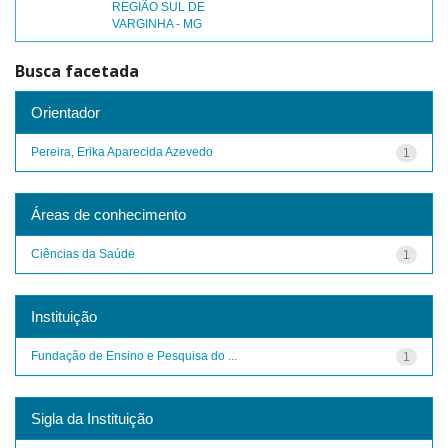
REGIÃO SUL DE
VARGINHA - MG
Busca facetada
Orientador
Pereira, Erika Aparecida Azevedo
1
Áreas de conhecimento
Ciências da Saúde
1
Instituição
Fundação de Ensino e Pesquisa do ...
1
Sigla da Instituição