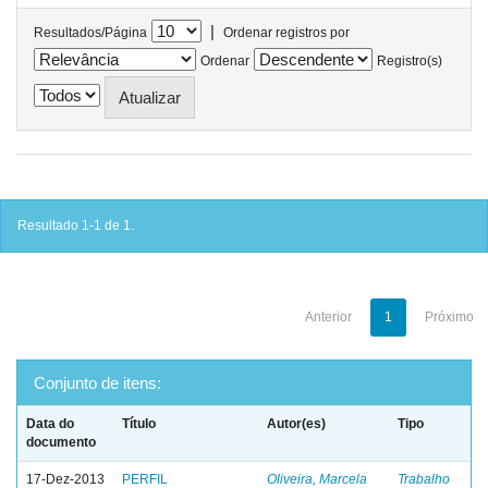
|
Resultados/Página
Ordenar registros por
Ordenar
Registro(s)
Resultado 1-1 de 1.
Anterior
1
Próximo
Conjunto de itens:
Data do
Título
Autor(es)
Tipo
documento
17-Dez-2013
PERFIL
Oliveira, Marcela
Trabalho