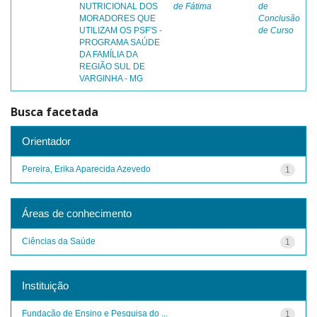
NUTRICIONAL DOS
de Fátima
de
MORADORES QUE
Conclusão
UTILIZAM OS PSF'S -
de Curso
PROGRAMA SAÚDE
DA FAMÍLIA DA
REGIÃO SUL DE
VARGINHA - MG
Busca facetada
Orientador
Pereira, Erika Aparecida Azevedo
1
Áreas de conhecimento
Ciências da Saúde
1
Instituição
Fundação de Ensino e Pesquisa do ...
1