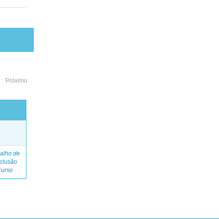
Próximo
o
alho de
clusão
Curso