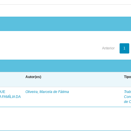
Anterior
1
Autor(es)
Tip
QUE
Oliveira, Marcela de Fátima
Trab
 FAMÍLIA DA
Con
de 