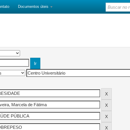
ontato
Documentos úteis