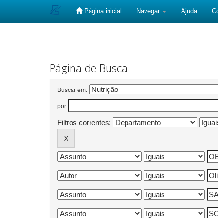
Página inicial
Navegar
Ajuda
C
Skip
navigation
Página de Busca
Buscar em:
por
Filtros correntes: