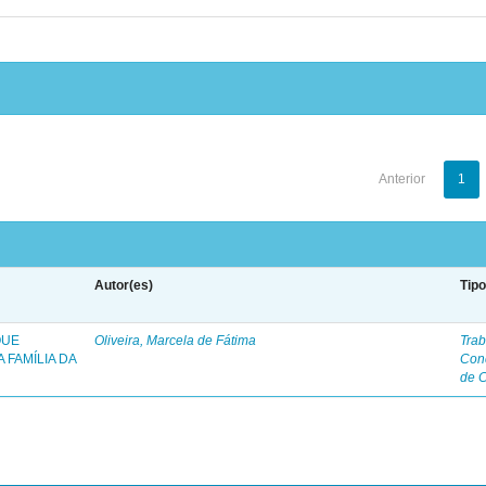
Anterior
1
Autor(es)
Tip
QUE
Oliveira, Marcela de Fátima
Trab
 FAMÍLIA DA
Con
de 