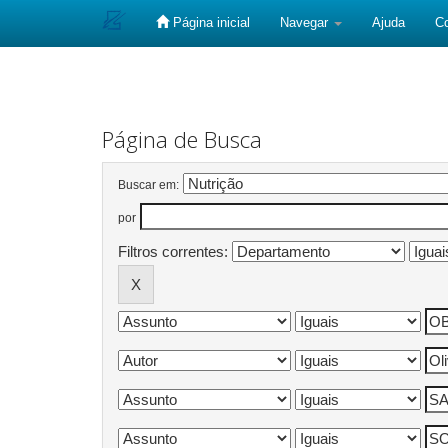
Página inicial
Navegar
Ajuda
C
Skip
navigation
Página de Busca
Buscar em:
por
Filtros correntes: