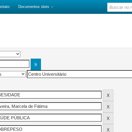
ontato
Documentos úteis