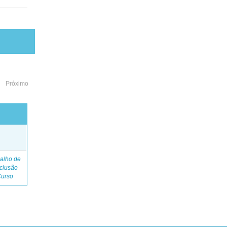
Próximo
o
alho de
clusão
Curso