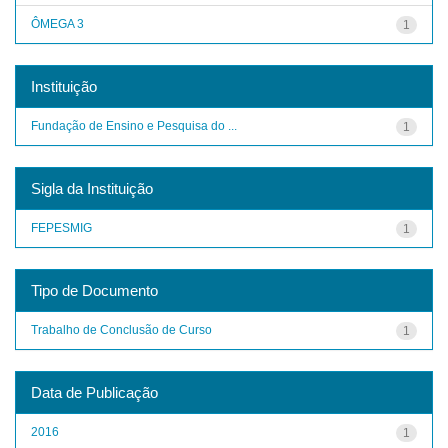
ÔMEGA 3
1
Instituição
Fundação de Ensino e Pesquisa do ...
1
Sigla da Instituição
FEPESMIG
1
Tipo de Documento
Trabalho de Conclusão de Curso
1
Data de Publicação
2016
1