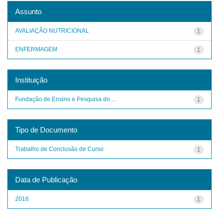
Assunto
AVALIAÇÃO NUTRICIONAL
1
ENFERMAGEM
1
Instituição
Fundação de Ensino e Pesquisa do ...
1
Tipo de Documento
Trabalho de Conclusão de Curso
1
Data de Publicação
2016
1