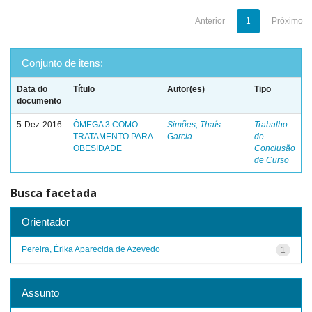
Anterior
1
Próximo
Conjunto de itens:
Data do
Título
Autor(es)
Tipo
documento
5-Dez-2016
ÔMEGA 3 COMO
Simões, Thaís
Trabalho
TRATAMENTO PARA
Garcia
de
OBESIDADE
Conclusão
de Curso
Busca facetada
Orientador
Pereira, Érika Aparecida de Azevedo
1
Assunto