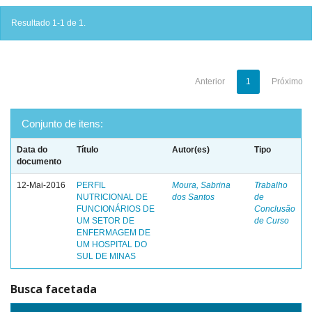
Resultado 1-1 de 1.
Anterior
1
Próximo
Conjunto de itens:
Data do
Título
Autor(es)
Tipo
documento
12-Mai-2016
PERFIL
Moura, Sabrina
Trabalho
NUTRICIONAL DE
dos Santos
de
FUNCIONÁRIOS DE
Conclusão
UM SETOR DE
de Curso
ENFERMAGEM DE
UM HOSPITAL DO
SUL DE MINAS
Busca facetada