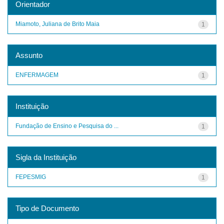
Orientador
Miamoto, Juliana de Brito Maia
1
Assunto
ENFERMAGEM
1
Instituição
Fundação de Ensino e Pesquisa do ...
1
Sigla da Instituição
FEPESMIG
1
Tipo de Documento