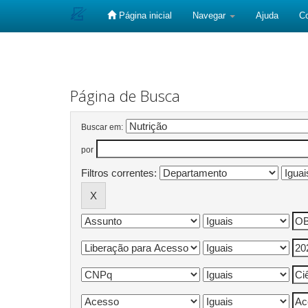
Página inicial
Navegar
Ajuda
C
Skip
navigation
Página de Busca
Buscar em:
por
Filtros correntes: