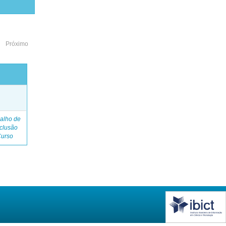
Próximo
o
alho de
clusão
Curso