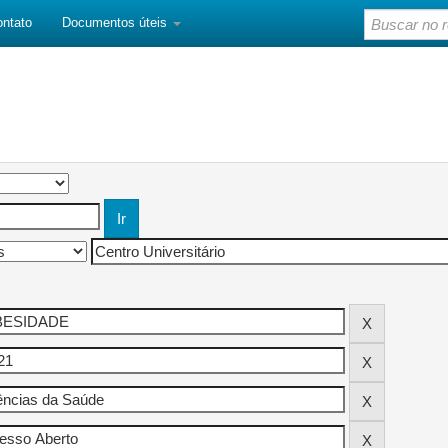
ontato
Documentos úteis