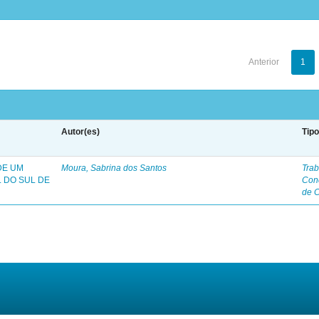
Anterior
1
Autor(es)
Tip
DE UM
Moura, Sabrina dos Santos
Trab
 DO SUL DE
Con
de 