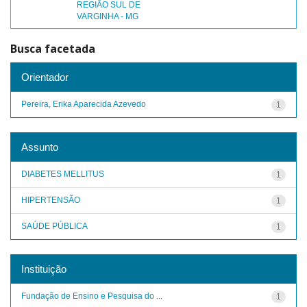
REGIÃO SUL DE
VARGINHA - MG
Busca facetada
Orientador
Pereira, Erika Aparecida Azevedo
1
Assunto
DIABETES MELLITUS
1
HIPERTENSÃO
1
SAÚDE PÚBLICA
1
Instituição
Fundação de Ensino e Pesquisa do ...
1