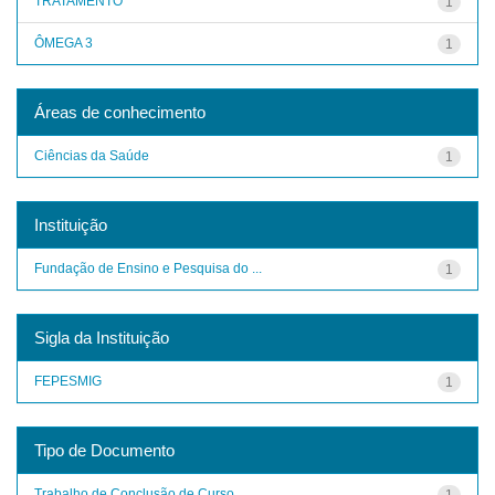
TRATAMENTO
1
ÔMEGA 3
1
Áreas de conhecimento
Ciências da Saúde
1
Instituição
Fundação de Ensino e Pesquisa do ...
1
Sigla da Instituição
FEPESMIG
1
Tipo de Documento
Trabalho de Conclusão de Curso
1