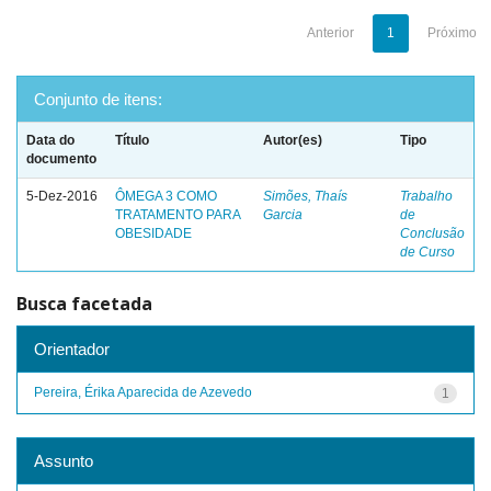
Anterior
1
Próximo
Conjunto de itens:
Data do
Título
Autor(es)
Tipo
documento
5-Dez-2016
ÔMEGA 3 COMO
Simões, Thaís
Trabalho
TRATAMENTO PARA
Garcia
de
OBESIDADE
Conclusão
de Curso
Busca facetada
Orientador
Pereira, Érika Aparecida de Azevedo
1
Assunto